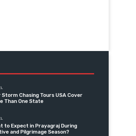
EL
 Storm Chasing Tours USA Cover
e Than One State
EL
t to Expect in Prayagraj During
tive and Pilgrimage Season?