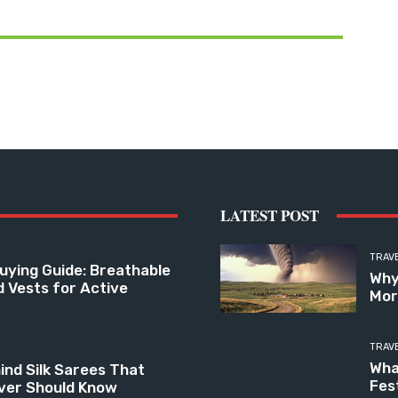
LATEST POST
TRAV
uying Guide: Breathable
Why
d Vests for Active
Mor
TRAV
Wha
ind Silk Sarees That
Fes
ver Should Know