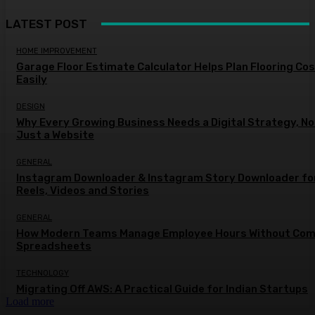
LATEST POST
HOME IMPROVEMENT
Garage Floor Estimate Calculator Helps Plan Flooring Co
Easily
DESIGN
Why Every Growing Business Needs a Digital Strategy, No
Just a Website
GENERAL
Instagram Downloader & Instagram Story Downloader fo
Reels, Videos and Stories
GENERAL
How Modern Teams Manage Employee Hours Without Com
Spreadsheets
TECHNOLOGY
Migrating Off AWS: A Practical Guide for Indian Startups
Load more