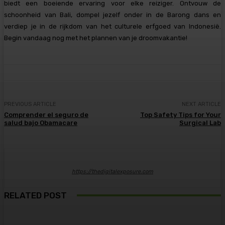
biedt een boeiende ervaring voor elke reiziger. Ontvouw de
schoonheid van Bali, dompel jezelf onder in de Barong dans en
verdiep je in de rijkdom van het culturele erfgoed van Indonesië.
Begin vandaag nog met het plannen van je droomvakantie!
PREVIOUS ARTICLE
NEXT ARTICLE
Comprender el seguro de
Top Safety Tips for Your
salud bajo Obamacare
Surgical Lab
https://thedigitalexposure.com
RELATED POST